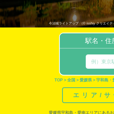
今治城ライトアップ （© isshiy クリエイティブ・コ
駅名・住
TOP
>
全国
>
愛媛県
>
宇和島・
エリア/
愛媛県宇和島
・
愛南
エリアにあるお