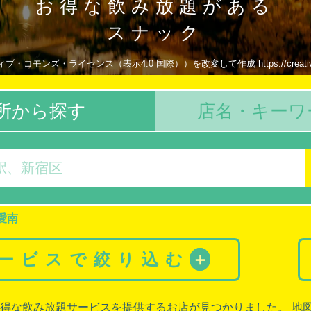
お得な飲み放題がある
スナック
モンズ・ライセンス（表示4.0 国際））を改変して作成 https://creativecommon
所から探す
店名・キーワ
愛南
サービスで絞り込む
＋
得な飲み放題サービスを提供するお店が見つかりました。 地