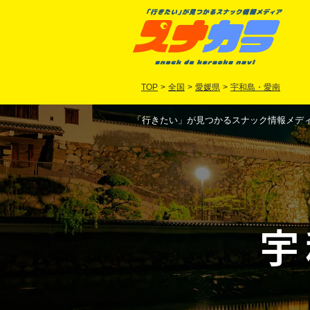
TOP
>
全国
>
愛媛県
>
宇和島・愛南
「行きたい」が見つかるスナック情報メディア
宇