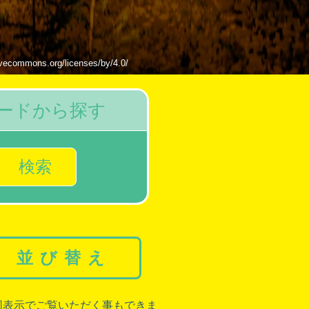
s.org/licenses/by/4.0/
ードから探す
検索
並び替え
図表示でご覧いただく事もできま