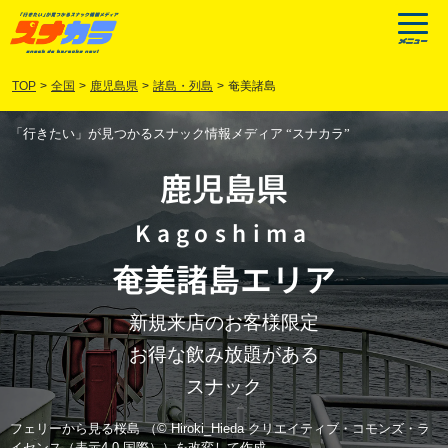
TOP
>
全国
>
鹿児島県
>
諸島・列島
>
奄美諸島
「行きたい」が見つかるスナック情報メディア “スナカラ”
鹿児島県
Kagoshima
奄美諸島
エリア
新規来店のお客様限定
お得な飲み放題がある
スナック
フェリーから見る桜島 （© Hiroki_Hieda クリエイティブ・コモンズ・ラ
イセンス（表示4.0 国際））を改変して作成