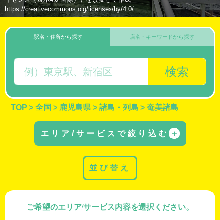
https://creativecommons.org/licenses/by/4.0/
駅名・住所から探す
店名・キーワードから探す
検索
TOP
>
全国
>
鹿児島県
>
諸島・列島
>
奄美諸島
エリア/サービスで絞り込む
＋
並び替え
ご希望のエリア/サービス内容を選択ください。