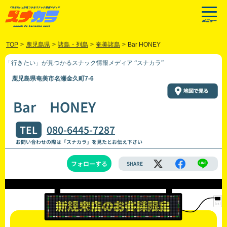
TOP
>
鹿児島県
>
諸島・列島
>
奄美諸島
>
Bar HONEY
「行きたい」が見つかるスナック情報メディア “スナカラ”
鹿児島県奄美市名瀬金久町7-6
Bar HONEY
TEL
080-6445-7287
お問い合わせの際は「スナカラ」を見たとお伝え下さい
フォローする
SHARE