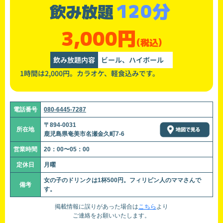
120分
飲み放題
3,000円
(税込)
飲み放題内容
ビール、ハイボール
1時間は2,000円。カラオケ、軽食込みです。
電話番号
080-6445-7287
〒894-0031
所在地
鹿児島県奄美市名瀬金久町7-6
営業時間
20：00〜05：00
定休日
月曜
女の子のドリンクは1杯500円。フィリピン人のママさんで
備考
す。
掲載情報に誤りがあった場合は
こちら
より
ご連絡をお願いいたします。