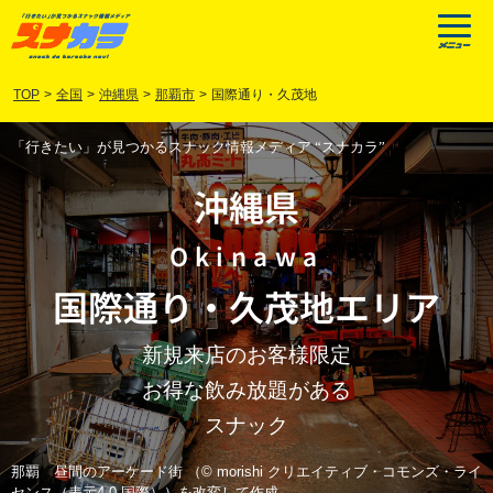
TOP
>
全国
>
沖縄県
>
那覇市
>
国際通り・久茂地
「行きたい」が見つかるスナック情報メディア “スナカラ”
沖縄県
Okinawa
国際通り
・
久茂地
エリア
新規来店のお客様限定
お得な飲み放題がある
スナック
那覇 昼間のアーケード街 （© morishi クリエイティブ・コモンズ・ライ
センス（表示4.0 国際））を改変して作成