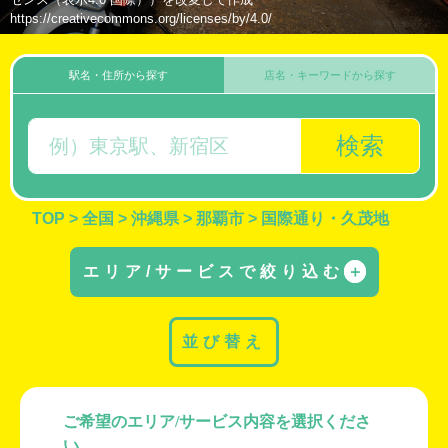
https://creativecommons.org/licenses/by/4.0/
駅名・住所から探す
店名・キーワードから探す
検索
TOP
>
全国
>
沖縄県
>
那覇市
>
国際通り・久茂地
エリア/サービスで絞り込む
＋
並び替え
ご希望のエリア/サービス内容を選択くださ
い。