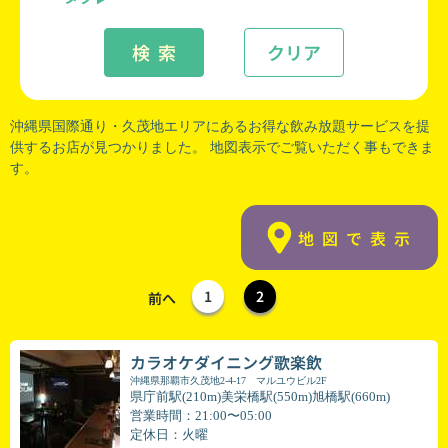
検 索
クリア
沖縄県国際通り
・
久茂地
エリアにあるお得な飲み放題サービスを提
供するお店が見つかりました。 地図表示でご覧いただく事もできま
す。
地図で表示
1
2
前へ
カラオケダイニング歌楽飲
沖縄県那覇市久茂地2-4-17 マルユウビル2F
県庁前駅(210m)美栄橋駅(550m)旭橋駅(660m)
営業時間：21:00〜05:00
定休日：火曜