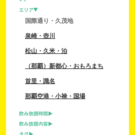
エリア
国際通り・久茂地
泉崎・壺川
松山・久米・泊
（那覇）新都心・おもろまち
首里・識名
那覇空港・小禄・国場
飲み放題時間
飲み放題内容
タグ