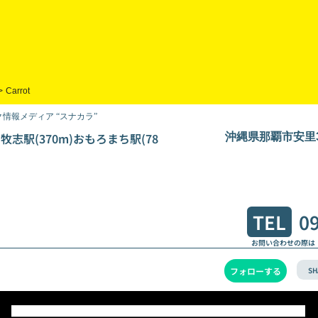
>
Carrot
情報メディア “スナカラ”
)牧志駅(370m)おもろまち駅(78
沖縄県那覇市安里38
TEL
0
お問い合わせの際は
SH
フォローする