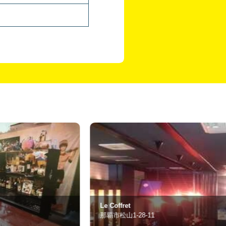
 Coffret
ラウンジ 煌
覇市松山1-28-11
那覇市久米1-1-21