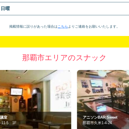
日曜
掲載情報に誤りがあった場合は
こちら
より
ご連絡をお願いいたします。
那覇市エリアのスナック
アニソンBAR Sweet
Le
那覇市久米1-4-24
那