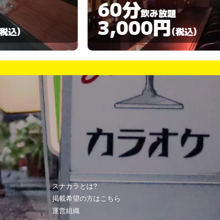
60分
60分
飲み放題
3,000円
3,00
(税込)
スナカラとは?
掲載希望の方はこちら
運営組織