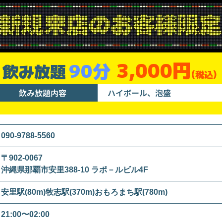
3,000円
90分
飲み放題
(税込)
飲み放題内容
ハイボール、泡盛
090-9788-5560
〒902-0067
沖縄県那覇市安里388-10 ラポ－ルビル4F
安里駅(80m)牧志駅(370m)おもろまち駅(780m)
21:00〜02:00