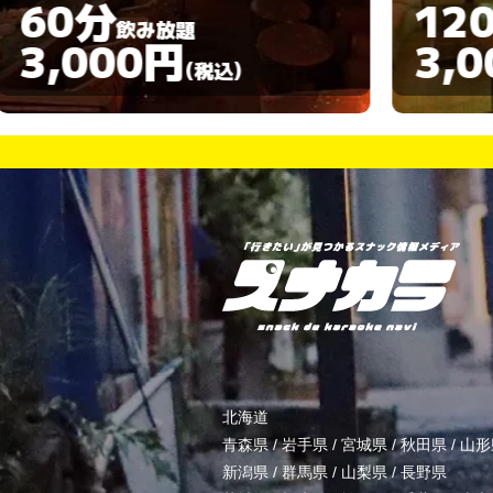
120分
飲み放題
3,000円
)
(税込)
北海道
青森県
/
岩手県
/
宮城県
/
秋田県
/
山形
新潟県
/
群馬県
/
山梨県
/
長野県