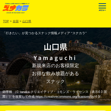
TOP
>
全国
>
山口県
「行きたい」が見つかるスナック情報メディア “スナカラ”
山口県
Yamaguchi
新規来店のお客様限定
お得な飲み放題がある
スナック
錦帯橋 （© tanaka クリエイティブ・コモンズ・ライセンス（表示4.0 国
際））を改変して作成 https://creativecommons.org/licenses/by/4.0/