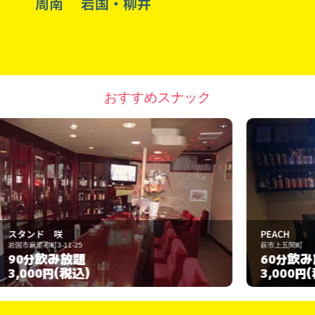
周南
岩国・柳井
おすすめスナック
PEACH
萩市上五間町
飲み放題
60分
(税込)
3,000円