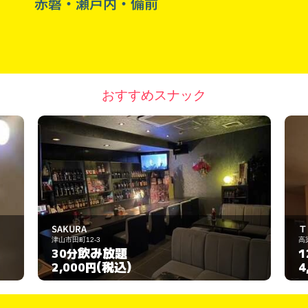
赤磐・瀬戸内・備前
おすすめスナック
Ｔｈｉｓ．．．
高梁市旭町133-5-9
飲み放題
120分
(税込)
4,500円