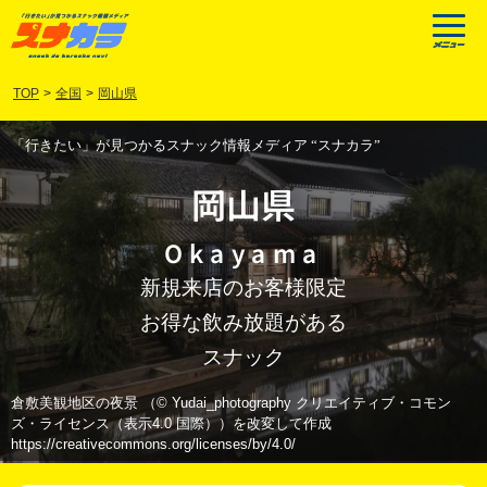
TOP
>
全国
>
岡山県
「行きたい」が見つかるスナック情報メディア “スナカラ”
岡山県
Okayama
新規来店のお客様限定
お得な飲み放題がある
スナック
倉敷美観地区の夜景 （© Yudai_photography クリエイティブ・コモン
ズ・ライセンス（表示4.0 国際））を改変して作成
https://creativecommons.org/licenses/by/4.0/