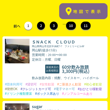
地図で表示
…
1
2
3
10
11
前へ
ＳＮＡＣＫ ＣＬＯＵＤ
岡山県岡山市北区中央町7-7 ファミリービル8F
岡山駅(徒歩15分)
営業時間：20:00〜00:00
定休日：月曜、日曜
60分飲み放題
新規来店の
(税込)
3,300円
お客様限定
飲み放題内容：焼酎、ウイスキー、ハイボール
#団体利用可
#貸切可
#女性歓迎
#ご新規さん歓迎
#初心者歓迎
#喫煙OK
#クレジットカード可
#電子マネー可
#おひとり様歓迎
#ドリンク種類豊富
#ボックス席あり
#ノンアルコールあり
sugar