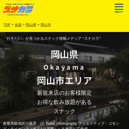
TOP
>
全国
>
岡山県
>
岡山市
「行きたい」が見つかるスナック情報メディア “スナカラ”
岡山県
Okayama
岡山市
エリア
新規来店のお客様限定
お得な飲み放題がある
スナック
倉敷美観地区の夜景 （© Yudai_photography クリエイティブ・コモン
ズ・ライセンス（表示4.0 国際））を改変して作成