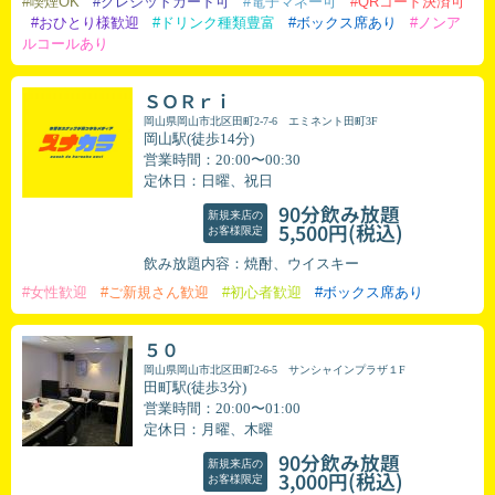
#喫煙OK
#クレジットカード可
#電子マネー可
#QRコード決済可
#おひとり様歓迎
#ドリンク種類豊富
#ボックス席あり
#ノンア
ルコールあり
ＳＯＲｒｉ
岡山県岡山市北区田町2-7-6 エミネント田町3F
岡山駅(徒歩14分)
営業時間：20:00〜00:30
定休日：日曜、祝日
90分飲み放題
新規来店の
(税込)
5,500円
お客様限定
飲み放題内容：焼酎、ウイスキー
#女性歓迎
#ご新規さん歓迎
#初心者歓迎
#ボックス席あり
５０
岡山県岡山市北区田町2-6-5 サンシャインプラザ１F
田町駅(徒歩3分)
営業時間：20:00〜01:00
定休日：月曜、木曜
90分飲み放題
新規来店の
(税込)
3,000円
お客様限定