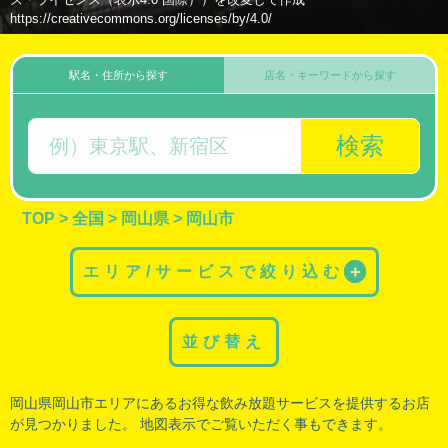
https://creativecommons.org/licenses/by/4.0/
駅名・住所から探す
店名・キーワードから探す
検索
TOP
>
全国
>
岡山県
>
岡山市
エリア/サービスで絞り込む
＋
並び替え
岡山県岡山市エリアにあるお得な飲み放題サービスを提供するお店
が見つかりました。 地図表示でご覧いただく事もできます。