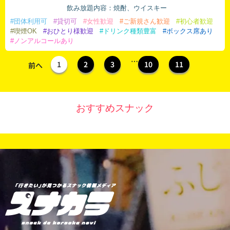
飲み放題内容：焼酎、ウイスキー
#団体利用可
#貸切可
#女性歓迎
#ご新規さん歓迎
#初心者歓迎
#喫煙OK
#おひとり様歓迎
#ドリンク種類豊富
#ボックス席あり
#ノンアルコールあり
…
1
2
3
10
11
前へ
おすすめスナック