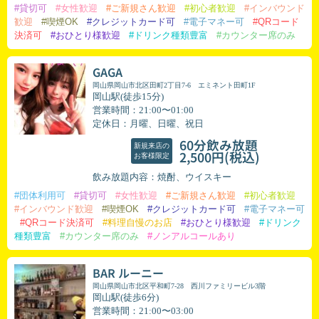
#貸切可
#女性歓迎
#ご新規さん歓迎
#初心者歓迎
#インバウンド
歓迎
#喫煙OK
#クレジットカード可
#電子マネー可
#QRコード
決済可
#おひとり様歓迎
#ドリンク種類豊富
#カウンター席のみ
GAGA
岡山県岡山市北区田町2丁目7-6 エミネント田町1F
岡山駅(徒歩15分)
営業時間：21:00〜01:00
定休日：月曜、日曜、祝日
60分飲み放題
新規来店の
(税込)
2,500円
お客様限定
飲み放題内容：焼酎、ウイスキー
#団体利用可
#貸切可
#女性歓迎
#ご新規さん歓迎
#初心者歓迎
#インバウンド歓迎
#喫煙OK
#クレジットカード可
#電子マネー可
#QRコード決済可
#料理自慢のお店
#おひとり様歓迎
#ドリンク
種類豊富
#カウンター席のみ
#ノンアルコールあり
BAR ルーニー
岡山県岡山市北区平和町7-28 西川ファミリービル3階
岡山駅(徒歩6分)
営業時間：21:00〜03:00