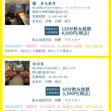
煌 きらめき
岡山県岡山市北区中央町3-3 アベリアファースト4F
新西大寺町筋駅(徒歩1分)
営業時間：21:00〜01:00
定休日：月曜、日曜、祝日
120分飲み放題
新規来店の
(税込)
4,000円
お客様限定
飲み放題内容：焼酎、ウイスキー
#団体利用可
#貸切可
#女性歓迎
#ご新規さん歓迎
#初心者歓迎
#喫煙OK
#おひとり様歓迎
#ボックス席あり
ＮＯＢ
岡山県岡山市北区本町5-1 重広ビル4F
岡山駅(徒歩5分)
営業時間：20:00〜01:00
定休日：日曜、祝日
60分飲み放題
新規来店の
(税込)
3,300円
お客様限定
飲み放題内容：焼酎、ウイスキー
#団体利用可
#貸切可
#女性歓迎
#ご新規さん歓迎
#初心者歓迎