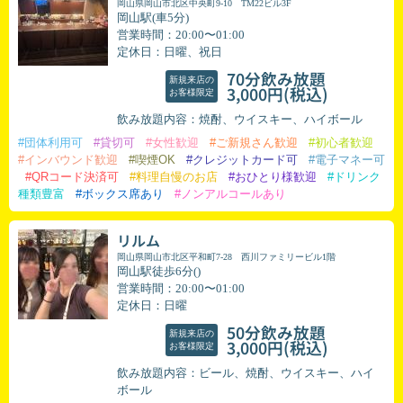
岡山県岡山市北区中央町9-10 TM22ビル3F
岡山駅(車5分)
営業時間：20:00〜01:00
定休日：日曜、祝日
70分飲み放題
新規来店の
(税込)
3,000円
お客様限定
飲み放題内容：焼酎、ウイスキー、ハイボール
#団体利用可
#貸切可
#女性歓迎
#ご新規さん歓迎
#初心者歓迎
#インバウンド歓迎
#喫煙OK
#クレジットカード可
#電子マネー可
#QRコード決済可
#料理自慢のお店
#おひとり様歓迎
#ドリンク
種類豊富
#ボックス席あり
#ノンアルコールあり
リルム
岡山県岡山市北区平和町7-28 西川ファミリービル1階
岡山駅徒歩6分()
営業時間：20:00〜01:00
定休日：日曜
50分飲み放題
新規来店の
(税込)
3,000円
お客様限定
飲み放題内容：ビール、焼酎、ウイスキー、ハイ
ボール