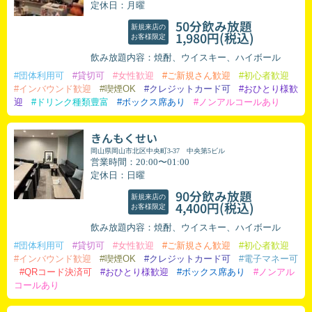
定休日：月曜
50分飲み放題
新規来店の
(税込)
1,980円
お客様限定
飲み放題内容：焼酎、ウイスキー、ハイボール
#団体利用可
#貸切可
#女性歓迎
#ご新規さん歓迎
#初心者歓迎
#インバウンド歓迎
#喫煙OK
#クレジットカード可
#おひとり様歓
迎
#ドリンク種類豊富
#ボックス席あり
#ノンアルコールあり
きんもくせい
岡山県岡山市北区中央町3-37 中央第5ビル
営業時間：20:00〜01:00
定休日：日曜
90分飲み放題
新規来店の
(税込)
4,400円
お客様限定
飲み放題内容：焼酎、ウイスキー、ハイボール
#団体利用可
#貸切可
#女性歓迎
#ご新規さん歓迎
#初心者歓迎
#インバウンド歓迎
#喫煙OK
#クレジットカード可
#電子マネー可
#QRコード決済可
#おひとり様歓迎
#ボックス席あり
#ノンアル
コールあり