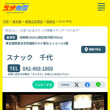
TOP
>
東京都
>
西東京市周辺
>
西東京
>
ｽﾅｯｸ 千代
「行きたい」が見つかるスナック情報メディア “スナカラ”
最寄駅
田無駅(360m)西武柳沢駅(960m)
東京都西東京市田無町3-9-4 第五ルミエール1階
スナック 千代
TEL
042-469-1800
お問い合わせの際は「スナカラ」を見たとお伝え下さい
フォローする
SHARE