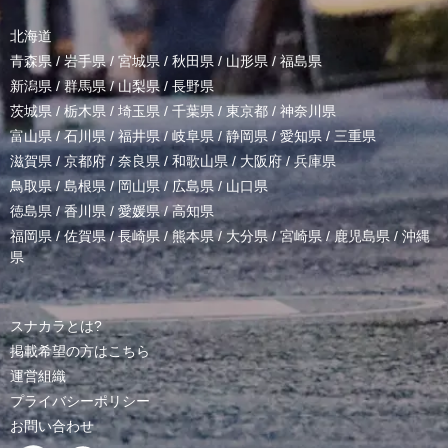
北海道
青森県
/
岩手県
/
宮城県
/
秋田県
/
山形県
/
福島県
新潟県
/
群馬県
/
山梨県
/
長野県
茨城県
/
栃木県
/
埼玉県
/
千葉県
/
東京都
/
神奈川県
富山県
/
石川県
/
福井県
/
岐阜県
/
静岡県
/
愛知県
/
三重県
滋賀県
/
京都府
/
奈良県
/
和歌山県
/
大阪府
/
兵庫県
鳥取県
/
島根県
/
岡山県
/
広島県
/
山口県
徳島県
/
香川県
/
愛媛県
/
高知県
福岡県
/
佐賀県
/
長崎県
/
熊本県
/
大分県
/
宮崎県
/
鹿児島県
/
沖縄
県
スナカラとは?
掲載希望の方はこちら
運営組織
プライバシーポリシー
お問い合わせ