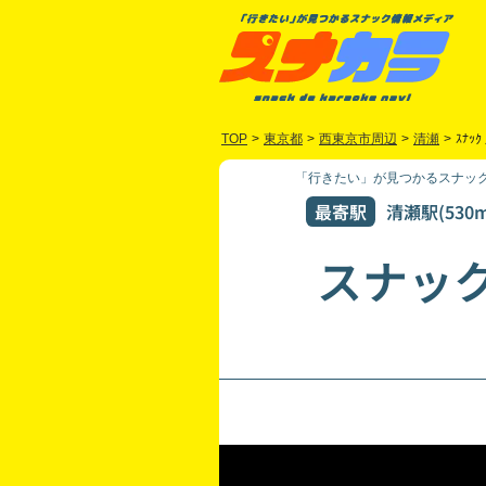
TOP
>
東京都
>
西東京市周辺
>
清瀬
>
ｽﾅｯｸ
「行きたい」が見つかるスナック
最寄駅
清瀬駅(530m
スナッ