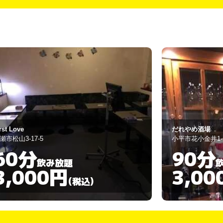
だれやめ酒場 フクロウ
IBIZA
平市花小金井1-18-1
西東京市田無町3-3
90分
60分
飲み放題
3,000円
3,00
(税込)