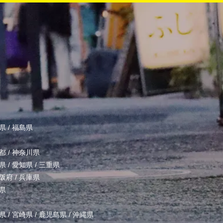
県
/
福島県
都
/
神奈川県
県
/
愛知県
/
三重県
阪府
/
兵庫県
県
県
/
宮崎県
/
鹿児島県
/
沖縄県