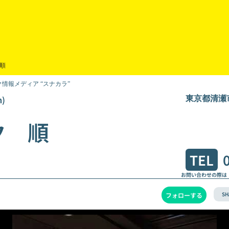
 順
情報メディア “スナカラ”
)
東京都清瀬市
ク 順
TEL
お問い合わせの際は
SH
フォローする