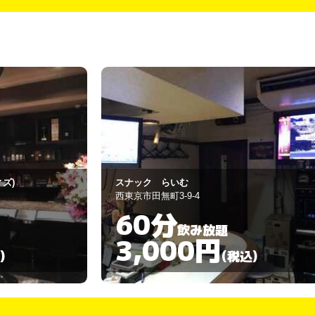
ＨＥＡＴ ＢＡＲ
西東京市東町3-11-2
50分
飲み放題
3,000円
)
(税込)