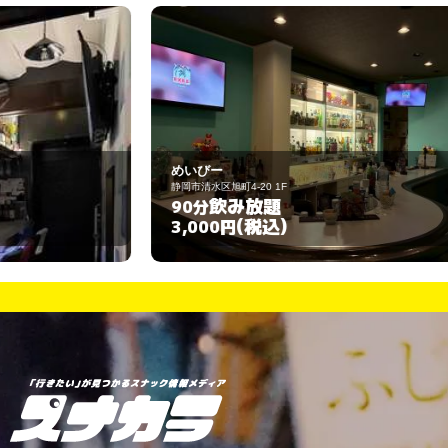
めいびー
ｸｲ
静岡市清水区旭町4-20 1F
静
飲み放題
90分
9
(税込)
3,000円
3