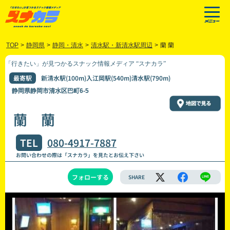
TOP
>
静岡県
>
静岡・清水
>
清水駅・新清水駅周辺
>
蘭 蘭
「行きたい」が見つかるスナック情報メディア “スナカラ”
最寄駅
新清水駅(100m)入江岡駅(540m)清水駅(790m)
静岡県静岡市清水区巴町6-5
蘭 蘭
TEL
080-4917-7887
お問い合わせの際は「スナカラ」を見たとお伝え下さい
フォローする
SHARE