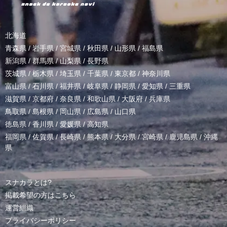
北海道
青森県
/
岩手県
/
宮城県
/
秋田県
/
山形県
/
福島県
新潟県
/
群馬県
/
山梨県
/
長野県
茨城県
/
栃木県
/
埼玉県
/
千葉県
/
東京都
/
神奈川県
富山県
/
石川県
/
福井県
/
岐阜県
/
静岡県
/
愛知県
/
三重県
滋賀県
/
京都府
/
奈良県
/
和歌山県
/
大阪府
/
兵庫県
鳥取県
/
島根県
/
岡山県
/
広島県
/
山口県
徳島県
/
香川県
/
愛媛県
/
高知県
福岡県
/
佐賀県
/
長崎県
/
熊本県
/
大分県
/
宮崎県
/
鹿児島県
/
沖縄
県
スナカラとは?
掲載希望の方はこちら
運営組織
プライバシーポリシー