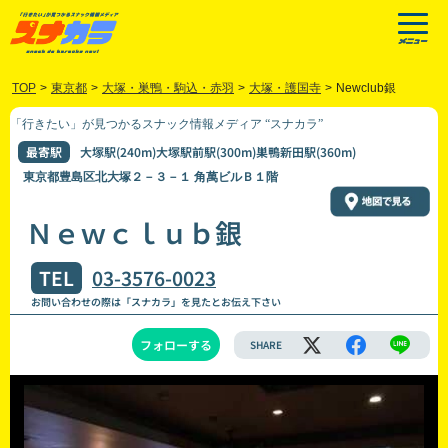
TOP
>
東京都
>
大塚・巣鴨・駒込・赤羽
>
大塚・護国寺
>
Newclub銀
「行きたい」が見つかるスナック情報メディア “スナカラ”
最寄駅
大塚駅(240m)大塚駅前駅(300m)巣鴨新田駅(360m)
東京都豊島区北大塚２－３－１ 角萬ビルＢ１階
Ｎｅｗｃｌｕｂ銀
TEL
03-3576-0023
お問い合わせの際は「スナカラ」を見たとお伝え下さい
フォローする
SHARE