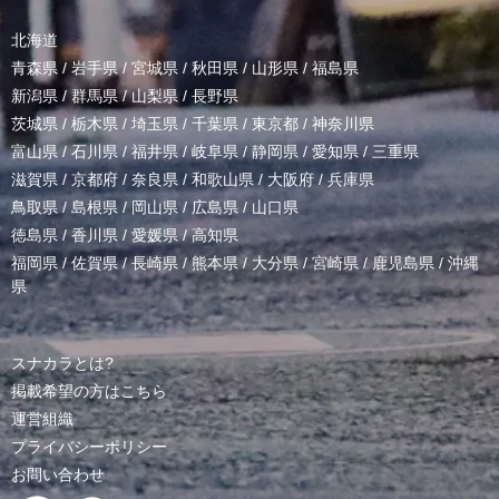
北海道
青森県
/
岩手県
/
宮城県
/
秋田県
/
山形県
/
福島県
新潟県
/
群馬県
/
山梨県
/
長野県
茨城県
/
栃木県
/
埼玉県
/
千葉県
/
東京都
/
神奈川県
富山県
/
石川県
/
福井県
/
岐阜県
/
静岡県
/
愛知県
/
三重県
滋賀県
/
京都府
/
奈良県
/
和歌山県
/
大阪府
/
兵庫県
鳥取県
/
島根県
/
岡山県
/
広島県
/
山口県
徳島県
/
香川県
/
愛媛県
/
高知県
福岡県
/
佐賀県
/
長崎県
/
熊本県
/
大分県
/
宮崎県
/
鹿児島県
/
沖縄
県
スナカラとは?
掲載希望の方はこちら
運営組織
プライバシーポリシー
お問い合わせ