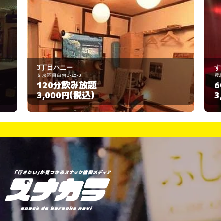
すなっく白樺
豊島区南大塚3-53-5
題
飲み放題
60分
込)
(税込)
3,000円