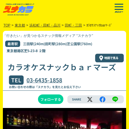
TOP
>
東京都
>
浜松町・田町・品川
>
田町・三田
>
ｶﾗｵｹｽﾅｯｸbarﾏｰｽﾞ
「行きたい」が見つかるスナック情報メディア “スナカラ”
最寄駅
三田駅(240m)田町駅(280m)芝公園駅(760m)
東京都港区芝5-23-8 ２階
カラオケスナックｂａｒマーズ
TEL
03-6435-1858
お問い合わせの際は「スナカラ」を見たとお伝え下さい
フォローする
SHARE