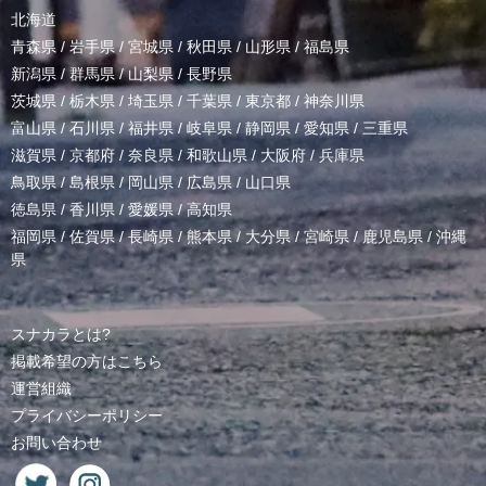
北海道
青森県
/
岩手県
/
宮城県
/
秋田県
/
山形県
/
福島県
新潟県
/
群馬県
/
山梨県
/
長野県
茨城県
/
栃木県
/
埼玉県
/
千葉県
/
東京都
/
神奈川県
富山県
/
石川県
/
福井県
/
岐阜県
/
静岡県
/
愛知県
/
三重県
滋賀県
/
京都府
/
奈良県
/
和歌山県
/
大阪府
/
兵庫県
鳥取県
/
島根県
/
岡山県
/
広島県
/
山口県
徳島県
/
香川県
/
愛媛県
/
高知県
福岡県
/
佐賀県
/
長崎県
/
熊本県
/
大分県
/
宮崎県
/
鹿児島県
/
沖縄
県
スナカラとは?
掲載希望の方はこちら
運営組織
プライバシーポリシー
お問い合わせ