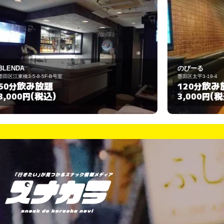
のびーる
L
墨田区太平3-19-4
墨
飲み放題
120分
(税込)
3,000円