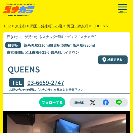
TOP
>
東京都
>
両国・錦糸町・小岩
>
両国・錦糸町
>
QUEENS
「行きたい」が見つかるスナック情報メディア “スナカラ”
最寄駅
錦糸町駅(310m)住吉駅(680m)亀戸駅(880m)
東京都墨田区江東橋4-21-6 錦糸町ハイタウン
QUEENS
TEL
03-6659-2747
お問い合わせの際は「スナカラ」を見たとお伝え下さい
フォローする
SHARE