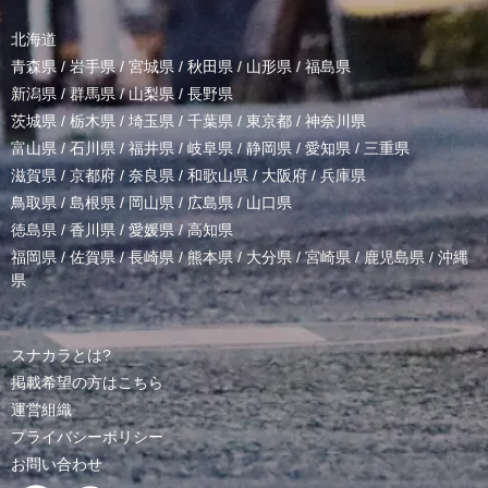
北海道
青森県
/
岩手県
/
宮城県
/
秋田県
/
山形県
/
福島県
新潟県
/
群馬県
/
山梨県
/
長野県
茨城県
/
栃木県
/
埼玉県
/
千葉県
/
東京都
/
神奈川県
富山県
/
石川県
/
福井県
/
岐阜県
/
静岡県
/
愛知県
/
三重県
滋賀県
/
京都府
/
奈良県
/
和歌山県
/
大阪府
/
兵庫県
鳥取県
/
島根県
/
岡山県
/
広島県
/
山口県
徳島県
/
香川県
/
愛媛県
/
高知県
福岡県
/
佐賀県
/
長崎県
/
熊本県
/
大分県
/
宮崎県
/
鹿児島県
/
沖縄
県
スナカラとは?
掲載希望の方はこちら
運営組織
プライバシーポリシー
お問い合わせ