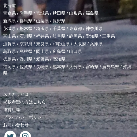
北海道
青森県
/
岩手県
/
宮城県
/
秋田県
/
山形県
/
福島県
新潟県
/
群馬県
/
山梨県
/
長野県
茨城県
/
栃木県
/
埼玉県
/
千葉県
/
東京都
/
神奈川県
富山県
/
石川県
/
福井県
/
岐阜県
/
静岡県
/
愛知県
/
三重県
滋賀県
/
京都府
/
奈良県
/
和歌山県
/
大阪府
/
兵庫県
鳥取県
/
島根県
/
岡山県
/
広島県
/
山口県
徳島県
/
香川県
/
愛媛県
/
高知県
福岡県
/
佐賀県
/
長崎県
/
熊本県
/
大分県
/
宮崎県
/
鹿児島県
/
沖縄
県
スナカラとは?
掲載希望の方はこちら
運営組織
プライバシーポリシー
お問い合わせ