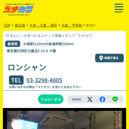
TOP
>
東京都
>
大井・大森・蒲田
>
大森・平和島
>
ﾛﾝｼｬﾝ
「行きたい」が見つかるスナック情報メディア “スナカラ”
最寄駅
大森駅(210m)大森海岸駅(580m)
東京都大田区大森北1-11-5 ４階
ロンシャン
TEL
03-3298-4005
お問い合わせの際は「スナカラ」を見たとお伝え下さい
フォローする
SHARE