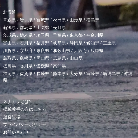
北海道
青森県
/
岩手県
/
宮城県
/
秋田県
/
山形県
/
福島県
新潟県
/
群馬県
/
山梨県
/
長野県
茨城県
/
栃木県
/
埼玉県
/
千葉県
/
東京都
/
神奈川県
富山県
/
石川県
/
福井県
/
岐阜県
/
静岡県
/
愛知県
/
三重県
滋賀県
/
京都府
/
奈良県
/
和歌山県
/
大阪府
/
兵庫県
鳥取県
/
島根県
/
岡山県
/
広島県
/
山口県
徳島県
/
香川県
/
愛媛県
/
高知県
福岡県
/
佐賀県
/
長崎県
/
熊本県
/
大分県
/
宮崎県
/
鹿児島県
/
沖縄
県
スナカラとは?
掲載希望の方はこちら
運営組織
プライバシーポリシー
お問い合わせ