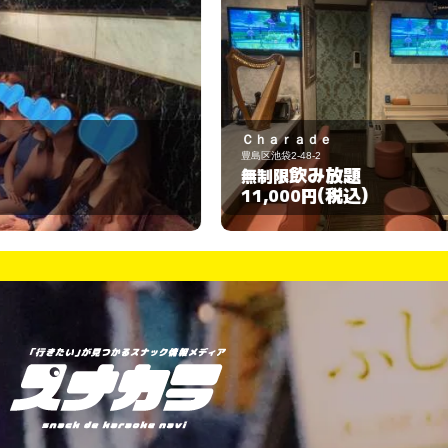
Ｃｈａｒａｄｅ
ス
豊島区池袋2-48-2
豊
飲み放題
無制限
3
(税込)
11,000円
3