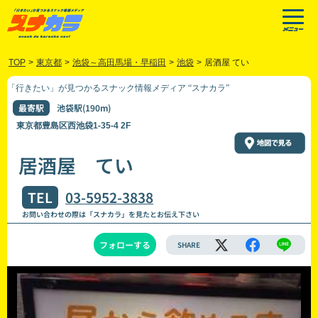
TOP
>
東京都
>
池袋～高田馬場・早稲田
>
池袋
>
居酒屋 てい
「行きたい」が見つかるスナック情報メディア “スナカラ”
最寄駅
池袋駅(190m)
東京都豊島区西池袋1-35-4 2F
居酒屋 てい
TEL
03-5952-3838
お問い合わせの際は「スナカラ」を見たとお伝え下さい
フォローする
SHARE