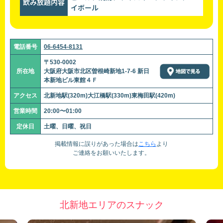
飲み放題内容
イボール
電話番号
06-6454-8131
〒530-0002
所在地
大阪府大阪市北区曽根崎新地1-7-6 新日
本新地ビル東館４Ｆ
アクセス
北新地駅(320m)大江橋駅(330m)東梅田駅(420m)
営業時間
20:00〜01:00
定休日
土曜、日曜、祝日
掲載情報に誤りがあった場合は
こちら
より
ご連絡をお願いいたします。
北新地エリアのスナック