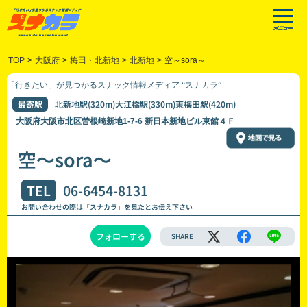
TOP
>
大阪府
>
梅田・北新地
>
北新地
>
空～sora～
「行きたい」が見つかるスナック情報メディア “スナカラ”
最寄駅
北新地駅(320m)大江橋駅(330m)東梅田駅(420m)
大阪府大阪市北区曽根崎新地1-7-6 新日本新地ビル東館４Ｆ
空～sora～
TEL
06-6454-8131
お問い合わせの際は「スナカラ」を見たとお伝え下さい
フォローする
SHARE