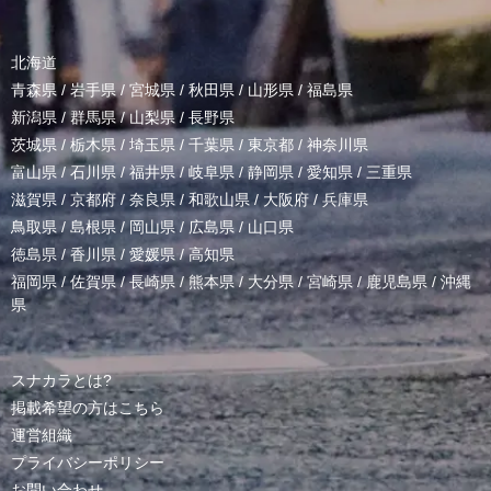
北海道
青森県
/
岩手県
/
宮城県
/
秋田県
/
山形県
/
福島県
新潟県
/
群馬県
/
山梨県
/
長野県
茨城県
/
栃木県
/
埼玉県
/
千葉県
/
東京都
/
神奈川県
富山県
/
石川県
/
福井県
/
岐阜県
/
静岡県
/
愛知県
/
三重県
滋賀県
/
京都府
/
奈良県
/
和歌山県
/
大阪府
/
兵庫県
鳥取県
/
島根県
/
岡山県
/
広島県
/
山口県
徳島県
/
香川県
/
愛媛県
/
高知県
福岡県
/
佐賀県
/
長崎県
/
熊本県
/
大分県
/
宮崎県
/
鹿児島県
/
沖縄
県
スナカラとは?
掲載希望の方はこちら
運営組織
プライバシーポリシー
お問い合わせ