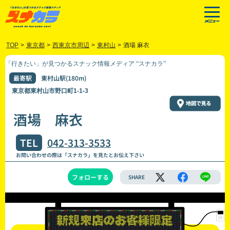
TOP
>
東京都
>
西東京市周辺
>
東村山
>
酒場 麻衣
「行きたい」が見つかるスナック情報メディア “スナカラ”
最寄駅
東村山駅(180m)
東京都東村山市野口町1-1-3
酒場 麻衣
TEL
042-313-3533
お問い合わせの際は「スナカラ」を見たとお伝え下さい
フォローする
SHARE