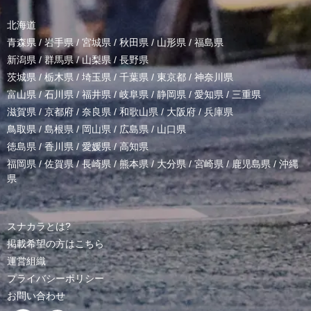
北海道
青森県
/
岩手県
/
宮城県
/
秋田県
/
山形県
/
福島県
新潟県
/
群馬県
/
山梨県
/
長野県
茨城県
/
栃木県
/
埼玉県
/
千葉県
/
東京都
/
神奈川県
富山県
/
石川県
/
福井県
/
岐阜県
/
静岡県
/
愛知県
/
三重県
滋賀県
/
京都府
/
奈良県
/
和歌山県
/
大阪府
/
兵庫県
鳥取県
/
島根県
/
岡山県
/
広島県
/
山口県
徳島県
/
香川県
/
愛媛県
/
高知県
福岡県
/
佐賀県
/
長崎県
/
熊本県
/
大分県
/
宮崎県
/
鹿児島県
/
沖縄
県
スナカラとは?
掲載希望の方はこちら
運営組織
プライバシーポリシー
お問い合わせ