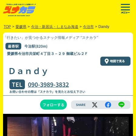
TOP
>
愛媛県
>
今治・新居浜・しまなみ海道
>
今治市
>
Dandy
「行きたい」が見つかるスナック情報メディア “スナカラ”
最寄駅
今治駅(820m)
愛媛県今治市共栄町４丁目３－２９ 御蔵ビル２Ｆ
Ｄａｎｄｙ
TEL
090-3989-3832
お問い合わせの際は「スナカラ」を見たとお伝え下さい
フォローする
SHARE