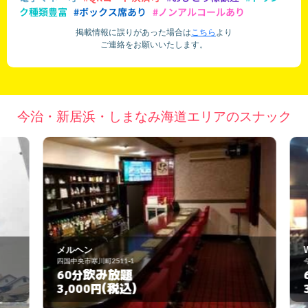
ク種類豊富
#ボックス席あり
#ノンアルコールあり
掲載情報に誤りがあった場合は
こちら
より
ご連絡をお願いいたします。
今治・新居浜・しまなみ海道エリアのスナック
メルヘン
W
四国中央市寒川町2511-1
今
飲み放題
60分
6
(税込)
3,000円
3