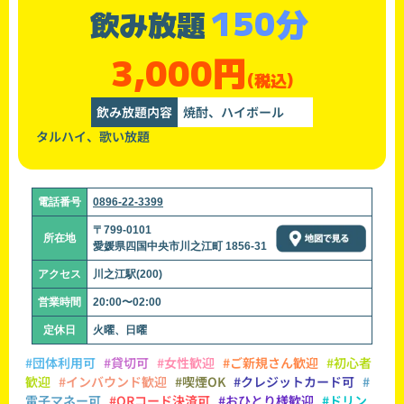
150分
飲み放題
3,000円
(税込)
飲み放題内容
焼酎、ハイボール
タルハイ、歌い放題
電話番号
0896-22-3399
〒799-0101
所在地
愛媛県四国中央市川之江町 1856-31
アクセス
川之江駅(200)
営業時間
20:00〜02:00
定休日
火曜、日曜
#団体利用可
#貸切可
#女性歓迎
#ご新規さん歓迎
#初心者
歓迎
#インバウンド歓迎
#喫煙OK
#クレジットカード可
#
電子マネー可
#QRコード決済可
#おひとり様歓迎
#ドリン