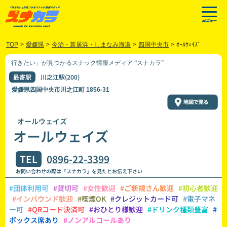
TOP
>
愛媛県
>
今治・新居浜・しまなみ海道
>
四国中央市
>
ｵｰﾙｳｪｲｽﾞ
「行きたい」が見つかるスナック情報メディア “スナカラ”
最寄駅
川之江駅(200)
愛媛県四国中央市川之江町 1856-31
オールウェイズ
オールウェイズ
TEL
0896-22-3399
お問い合わせの際は「スナカラ」を見たとお伝え下さい
#団体利用可
#貸切可
#女性歓迎
#ご新規さん歓迎
#初心者歓迎
#インバウンド歓迎
#喫煙OK
#クレジットカード可
#電子マネ
ー可
#QRコード決済可
#おひとり様歓迎
#ドリンク種類豊富
#
ボックス席あり
#ノンアルコールあり