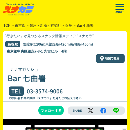
TOP
>
東京都
>
銀座・新橋・有楽町
>
銀座
>
Bar 七曲署
「行きたい」が見つかるスナック情報メディア “スナカラ”
最寄駅
銀座駅(290m)東銀座駅(420m)新橋駅(450m)
東京都中央区銀座7-8-1 丸吉ビル 4階
ナナマガリショ
Bar 七曲署
TEL
03-3574-9006
お問い合わせの際は「スナカラ」を見たとお伝え下さい
フォローする
SHARE