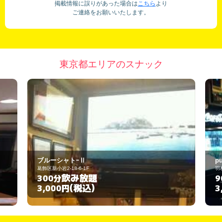
掲載情報に誤りがあった場合は
こちら
より
ご連絡をお願いいたします。
東京都エリアのスナック
pub snack LUCE
羽村市小作台1-12-8
飲み放題
90分
(税込)
3,000円