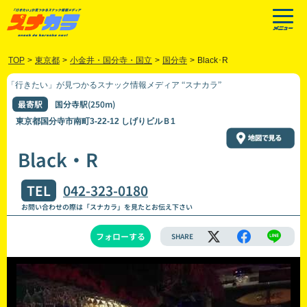
TOP
>
東京都
>
小金井・国分寺・国立
>
国分寺
>
Black･R
「行きたい」が見つかるスナック情報メディア “スナカラ”
最寄駅
国分寺駅(250m)
東京都国分寺市南町3-22-12 しげりビルＢ1
Black・R
TEL
042-323-0180
お問い合わせの際は「スナカラ」を見たとお伝え下さい
フォローする
SHARE