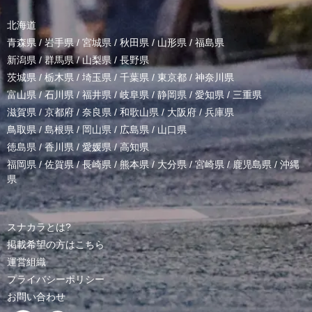
北海道
青森県
/
岩手県
/
宮城県
/
秋田県
/
山形県
/
福島県
新潟県
/
群馬県
/
山梨県
/
長野県
茨城県
/
栃木県
/
埼玉県
/
千葉県
/
東京都
/
神奈川県
富山県
/
石川県
/
福井県
/
岐阜県
/
静岡県
/
愛知県
/
三重県
滋賀県
/
京都府
/
奈良県
/
和歌山県
/
大阪府
/
兵庫県
鳥取県
/
島根県
/
岡山県
/
広島県
/
山口県
徳島県
/
香川県
/
愛媛県
/
高知県
福岡県
/
佐賀県
/
長崎県
/
熊本県
/
大分県
/
宮崎県
/
鹿児島県
/
沖縄
県
スナカラとは?
掲載希望の方はこちら
運営組織
プライバシーポリシー
お問い合わせ