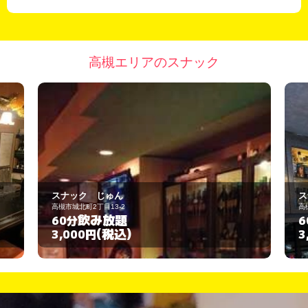
高槻エリアのスナック
スナック じゅん
ス
高槻市城北町2丁目13-2
高
飲み放題
60分
6
(税込)
3,000円
3