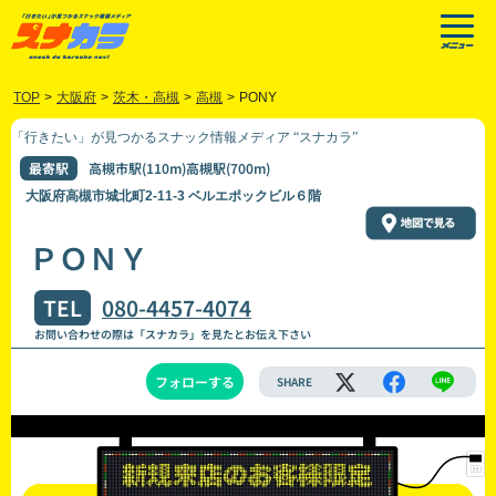
TOP
>
大阪府
>
茨木・高槻
>
高槻
>
PONY
「行きたい」が見つかるスナック情報メディア “スナカラ”
最寄駅
高槻市駅(110m)高槻駅(700m)
大阪府高槻市城北町2-11-3 ベルエポックビル６階
ＰＯＮＹ
TEL
080-4457-4074
お問い合わせの際は「スナカラ」を見たとお伝え下さい
フォローする
SHARE