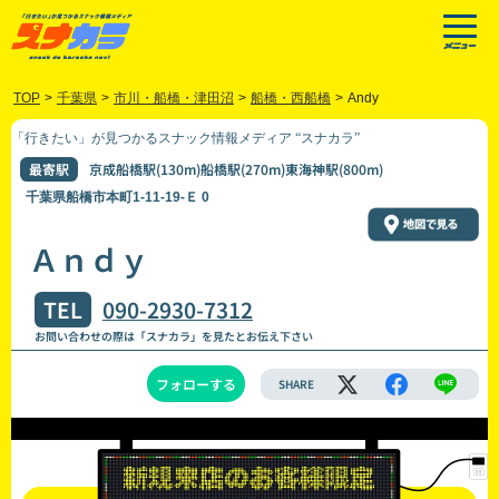
TOP
>
千葉県
>
市川・船橋・津田沼
>
船橋・西船橋
>
Andy
「行きたい」が見つかるスナック情報メディア “スナカラ”
最寄駅
京成船橋駅(130m)船橋駅(270m)東海神駅(800m)
千葉県船橋市本町1-11-19-Ｅ 0
Ａｎｄｙ
TEL
090-2930-7312
お問い合わせの際は「スナカラ」を見たとお伝え下さい
フォローする
SHARE