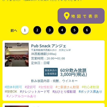
地図で表示
1
2
3
4
5
6
前へ
Pub Snack アンジェ
千葉県船橋市西船4-20-3 大河ビル3F
JR西船橋駅(100m)
営業時間：20:00〜01:00
定休日：日曜
60分飲み放題
新規来店の
(税込)
3,000円
お客様限定
飲み放題内容：焼酎、ウイスキー
#団体利用可
#貸切可
#女性歓迎
#ご新規さん歓迎
#初心者歓迎
#喫煙OK
#クレジットカード可
#おひとり様歓迎
#ボックス席あり
#ノンアルコールあり