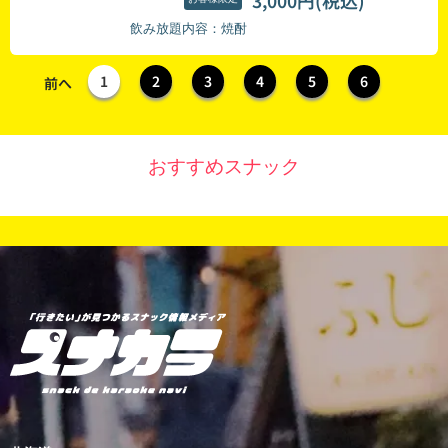
(税込)
3,000円
飲み放題内容：焼酎
1
2
3
4
5
6
前へ
おすすめスナック