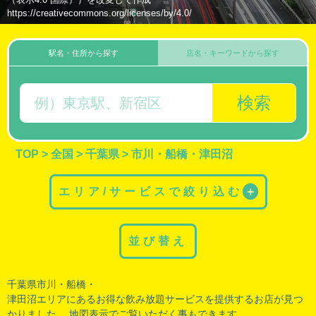
https://creativecommons.org/licenses/by/4.0/
駅名・住所から探す
店名・キーワードから探す
検索
TOP
>
全国
>
千葉県
>
市川・船橋・津田沼
エリア/サービスで絞り込む
＋
並び替え
千葉県市川・
船橋
・
津田沼エリアにあるお得な飲み放題サービスを提供するお店が見つ
かりました。 地図表示でご覧いただく事もできます。