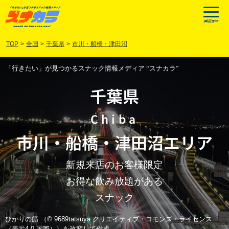
TOP
>
全国
>
千葉県
>
市川・船橋・津田沼
「行きたい」が見つかるスナック情報メディア “スナカラ”
千葉県
Chiba
市川
・
船橋
・
津田沼
エリア
新規来店のお客様限定
お得な飲み放題がある
スナック
ひかりの筋 （© 9689tatsuya クリエイティブ・コモンズ・ライセンス
（表示4.0 国際））を改変して作成