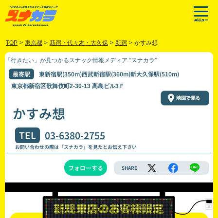
TOP
>
東京都
>
新宿・代々木・大久保
>
新宿
>
かすみ想
「行きたい」が見つかるスナック情報メディア “スナカラ”
最寄駅
東新宿駅(350m)西武新宿駅(360m)新大久保駅(510m)
東京都新宿区歌舞伎町2-30-13 高島ビル3Ｆ
かすみ想
TEL
03-6380-2755
お問い合わせの際は「スナカラ」を見たとお伝え下さい
フォローする
SHARE