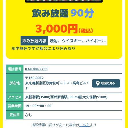
90分
飲み放題
3,000円
(税込)
飲み放題内容
焼酎、ウイスキー、ハイボール
年中無休ですが都合により休みあり
電話番号
03-6380-2755
〒160-0012
所在地
東京都新宿区歌舞伎町2-30-13 高島ビル3
Ｆ
アクセス
東新宿駅(350m)西武新宿駅(360m)新大久保駅(510m)
営業時間
19：00〜00：00
定休日
なし
掲載情報に誤りがあった場合は
こちら
より