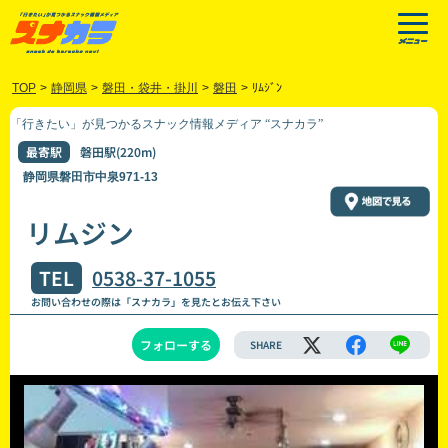
TOP
>
静岡県
>
磐田・袋井・掛川
>
磐田
>
ﾘﾑｼﾞﾝ
「行きたい」が見つかるスナック情報メディア “スナカラ”
最寄駅
磐田駅(220m)
静岡県磐田市中泉971-13
リムジン
TEL
0538-37-1055
お問い合わせの際は「スナカラ」を見たとお伝え下さい
フォローする
SHARE