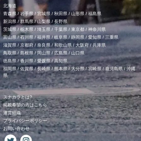
北海道
青森県
/
岩手県
/
宮城県
/
秋田県
/
山形県
/
福島県
新潟県
/
群馬県
/
山梨県
/
長野県
茨城県
/
栃木県
/
埼玉県
/
千葉県
/
東京都
/
神奈川県
富山県
/
石川県
/
福井県
/
岐阜県
/
静岡県
/
愛知県
/
三重県
滋賀県
/
京都府
/
奈良県
/
和歌山県
/
大阪府
/
兵庫県
鳥取県
/
島根県
/
岡山県
/
広島県
/
山口県
徳島県
/
香川県
/
愛媛県
/
高知県
福岡県
/
佐賀県
/
長崎県
/
熊本県
/
大分県
/
宮崎県
/
鹿児島県
/
沖縄
県
スナカラとは?
掲載希望の方はこちら
運営組織
プライバシーポリシー
お問い合わせ