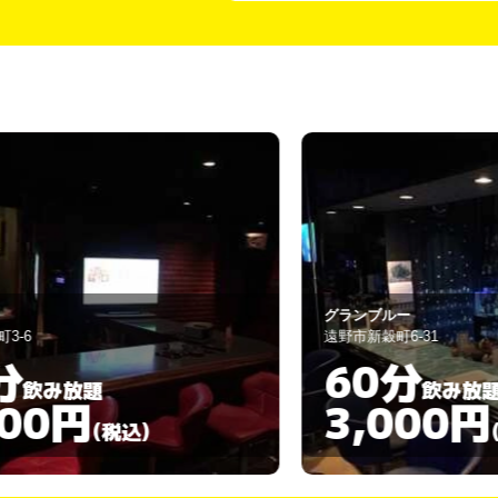
グランブルー
遠野市新穀町6-31
60分
飲み放題
3,000円
)
(税込)