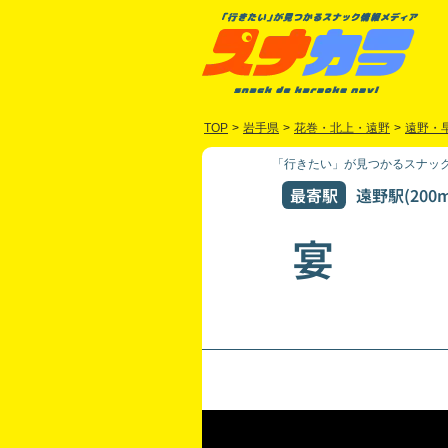
TOP
>
岩手県
>
花巻・北上・遠野
>
遠野・
「行きたい」が見つかるスナック
最寄駅
遠野駅(200m
宴