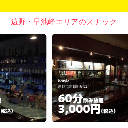
遠野・早池峰エリアのスナック
k-style
雅
遠野市新穀町6-31
遠
60分
飲み放題
3,000円
(税込)