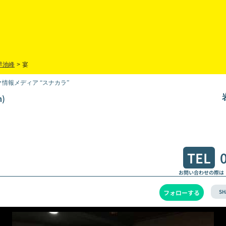
早池峰
>
宴
情報メディア “スナカラ”
)
TEL
お問い合わせの際は
SH
フォローする