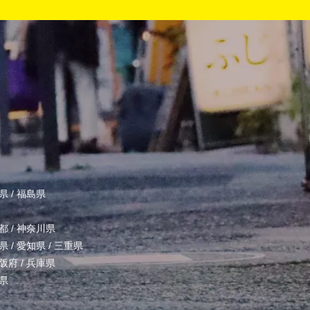
県
/
福島県
都
/
神奈川県
県
/
愛知県
/
三重県
阪府
/
兵庫県
県