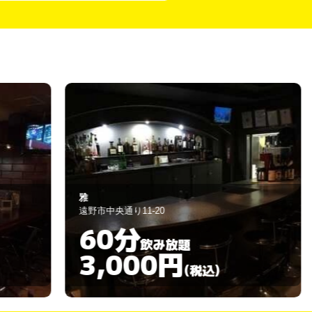
CoCo
野市中央通り11-20
遠野市新穀町
60分
60分
飲み放題
3,000円
3,00
(税込)