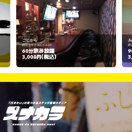
JuJu
西宮市甲子園口3-4-20
飲み放題
90分
(税込)
3,000円