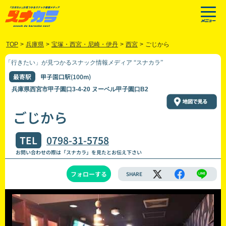
TOP
>
兵庫県
>
宝塚・西宮・尼崎・伊丹
>
西宮
>
ごじから
「行きたい」が見つかるスナック情報メディア “スナカラ”
最寄駅
甲子園口駅(100m)
兵庫県西宮市甲子園口3-4-20 ヌーベル甲子園口B2
ごじから
TEL
0798-31-5758
お問い合わせの際は「スナカラ」を見たとお伝え下さい
フォローする
SHARE