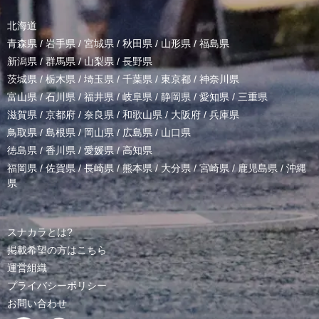
北海道
青森県
/
岩手県
/
宮城県
/
秋田県
/
山形県
/
福島県
新潟県
/
群馬県
/
山梨県
/
長野県
茨城県
/
栃木県
/
埼玉県
/
千葉県
/
東京都
/
神奈川県
富山県
/
石川県
/
福井県
/
岐阜県
/
静岡県
/
愛知県
/
三重県
滋賀県
/
京都府
/
奈良県
/
和歌山県
/
大阪府
/
兵庫県
鳥取県
/
島根県
/
岡山県
/
広島県
/
山口県
徳島県
/
香川県
/
愛媛県
/
高知県
福岡県
/
佐賀県
/
長崎県
/
熊本県
/
大分県
/
宮崎県
/
鹿児島県
/
沖縄
県
スナカラとは?
掲載希望の方はこちら
運営組織
プライバシーポリシー
お問い合わせ