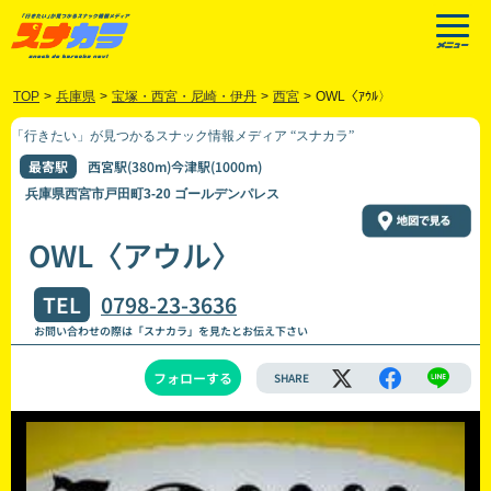
TOP
>
兵庫県
>
宝塚・西宮・尼崎・伊丹
>
西宮
>
OWL〈ｱｳﾙ〉
「行きたい」が見つかるスナック情報メディア “スナカラ”
最寄駅
西宮駅(380m)今津駅(1000m)
兵庫県西宮市戸田町3-20 ゴールデンパレス
OWL〈アウル〉
TEL
0798-23-3636
お問い合わせの際は「スナカラ」を見たとお伝え下さい
フォローする
SHARE