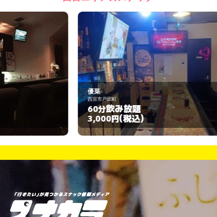
優菜
ご
西宮市戸田町
西
飲み放題
60分
6
(税込)
3,000円
3