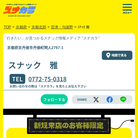
TOP
>
京都府
>
京都北部
>
宮津・与謝野
>
ｽﾅｯｸ 雅
「行きたい」が見つかるスナック情報メディア “スナカラ”
京都府京丹後市丹後町間人2767-1
スナック 雅
TEL
0772-75-0318
お問い合わせの際は「スナカラ」を見たとお伝え下さい
フォローする
SHARE