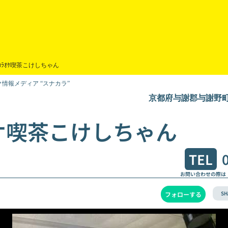
ｶﾗｵｹ喫茶こけしちゃん
情報メディア “スナカラ”
京都府与謝郡与謝野町弓
ケ喫茶こけしちゃん
TEL
お問い合わせの際は
SH
フォローする