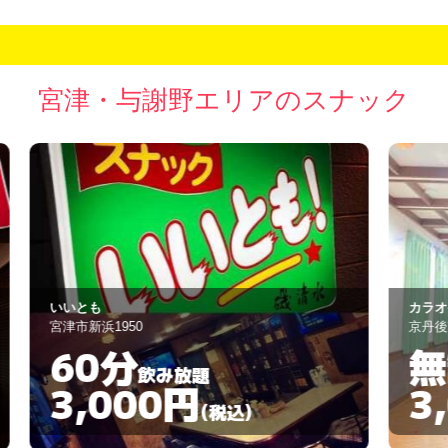
宮津・与謝野エリアのスナック
カラオケハウス まいど
M
京丹後市久美浜町栄町
宮
無制限
飲み放題
3,000円
(税込)