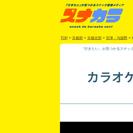
TOP
>
京都府
>
京都北部
>
宮津・与謝野
>
「行きたい」が見つかるスナック
カラオ