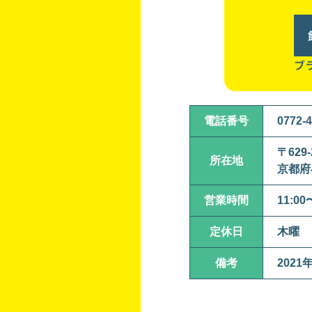
ブ
電話番号
0772-4
〒629-
所在地
京都府
営業時間
11:00
定休日
木曜
備考
202