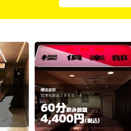
いいとも
宮津市新浜1950
60分
飲み放題
3,000円
)
(税込)