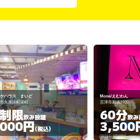
one/えむわん
Bar INACK
津市新浜1930
宮津市新浜1972
60分
60分
飲み放題
3,500円
3,50
(税込)