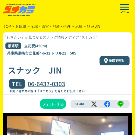
TOP
>
兵庫県
>
宝塚・西宮・尼崎・伊丹
>
尼崎
>
ｽﾅｯｸ JIN
「行きたい」が見つかるスナック情報メディア “スナカラ”
最寄駅
立花駅(450m)
兵庫県尼崎市立花町4-6-31 トリル21 505
スナック JIN
TEL
06-6437-0303
お問い合わせの際は「スナカラ」を見たとお伝え下さい
フォローする
SHARE