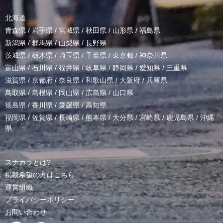
北海道
青森県
/
岩手県
/
宮城県
/
秋田県
/
山形県
/
福島県
新潟県
/
群馬県
/
山梨県
/
長野県
茨城県
/
栃木県
/
埼玉県
/
千葉県
/
東京都
/
神奈川県
富山県
/
石川県
/
福井県
/
岐阜県
/
静岡県
/
愛知県
/
三重県
滋賀県
/
京都府
/
奈良県
/
和歌山県
/
大阪府
/
兵庫県
鳥取県
/
島根県
/
岡山県
/
広島県
/
山口県
徳島県
/
香川県
/
愛媛県
/
高知県
福岡県
/
佐賀県
/
長崎県
/
熊本県
/
大分県
/
宮崎県
/
鹿児島県
/
沖縄
県
スナカラとは?
掲載希望の方はこちら
運営組織
プライバシーポリシー
お問い合わせ