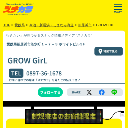
TOP
>
愛媛県
>
今治・新居浜・しまなみ海道
>
新居浜市
>
GROW GirL
「行きたい」が見つかるスナック情報メディア “スナカラ”
愛媛県新居浜市若水町１－７－３ ホワイトビル３F
GROW GirL
TEL
0897-36-1678
お問い合わせの際は「スナカラ」を見たとお伝え下さい
フォローする
SHARE