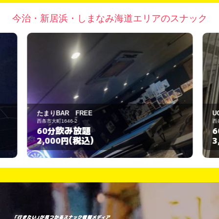
今治・新居浜・しまなみ海道エリアのスナック
たまりBAR FREE
西条市大町1646-2
西
飲み放題
60分
6
(税込)
2,000円
3