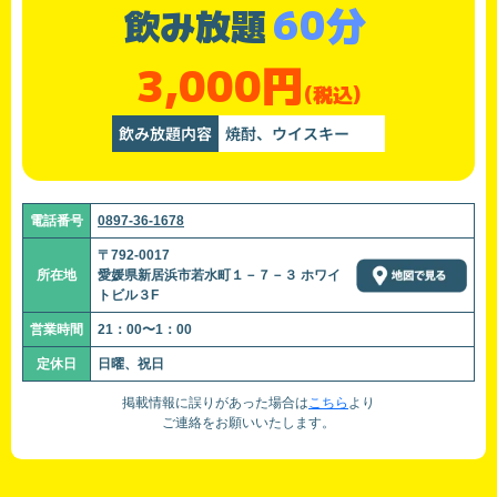
60分
飲み放題
3,000円
(税込)
飲み放題内容
焼酎、ウイスキー
電話番号
0897-36-1678
〒792-0017
所在地
愛媛県新居浜市若水町１－７－３ ホワイ
トビル３F
営業時間
21：00〜1：00
定休日
日曜、祝日
掲載情報に誤りがあった場合は
こちら
より
ご連絡をお願いいたします。