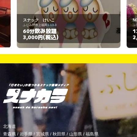
NOREBAN カラオケ第一
ふじみ野市上福岡1-5-9
飲み放題
120分
(税込)
2,500円
北海道
青森県
/
岩手県
/
宮城県
/
秋田県
/
山形県
/
福島県