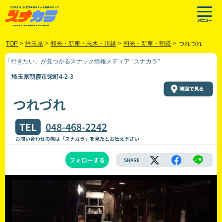
TOP
>
埼玉県
>
和光・新座・志木・川越
>
和光・新座・朝霞
>
つれづれ
「行きたい」が見つかるスナック情報メディア “スナカラ”
埼玉県朝霞市栄町4-2-3
つれづれ
TEL
048-468-2242
お問い合わせの際は「スナカラ」を見たとお伝え下さい
フォローする
SHARE