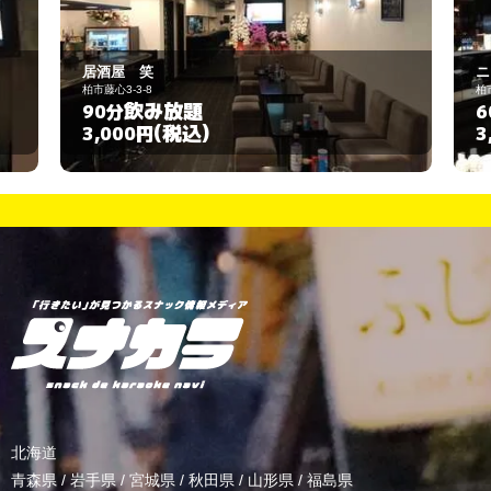
居酒屋 笑
ニ
柏市藤心3-3-8
柏
飲み放題
90分
6
(税込)
3,000円
3
北海道
青森県
/
岩手県
/
宮城県
/
秋田県
/
山形県
/
福島県