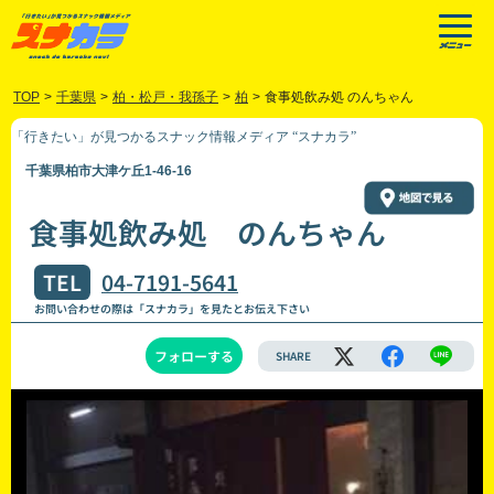
TOP
>
千葉県
>
柏・松戸・我孫子
>
柏
>
食事処飲み処 のんちゃん
「行きたい」が見つかるスナック情報メディア “スナカラ”
千葉県柏市大津ケ丘1-46-16
食事処飲み処 のんちゃん
TEL
04-7191-5641
お問い合わせの際は「スナカラ」を見たとお伝え下さい
フォローする
SHARE