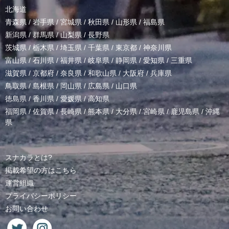
北海道
青森県
/
岩手県
/
宮城県
/
秋田県
/
山形県
/
福島県
新潟県
/
群馬県
/
山梨県
/
長野県
茨城県
/
栃木県
/
埼玉県
/
千葉県
/
東京都
/
神奈川県
富山県
/
石川県
/
福井県
/
岐阜県
/
静岡県
/
愛知県
/
三重県
滋賀県
/
京都府
/
奈良県
/
和歌山県
/
大阪府
/
兵庫県
鳥取県
/
島根県
/
岡山県
/
広島県
/
山口県
徳島県
/
香川県
/
愛媛県
/
高知県
福岡県
/
佐賀県
/
長崎県
/
熊本県
/
大分県
/
宮崎県
/
鹿児島県
/
沖縄
県
スナカラとは?
掲載希望の方はこちら
運営組織
プライバシーポリシー
お問い合わせ