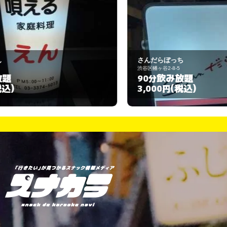
さんだらぼっち
Ｊ
渋谷区幡ヶ谷2-8-5
世
飲み放題
90分
1
(税込)
3,000円
3