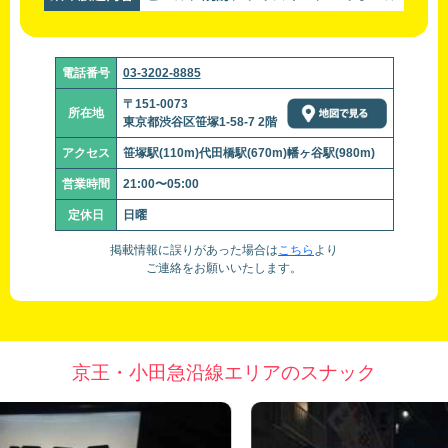
電話番号
03-3202-8885
〒151-0073
所在地
東京都渋谷区笹塚1-58-7 2階
アクセス
笹塚駅(110m)代田橋駅(670m)幡ヶ谷駅(980m)
営業時間
21:00〜05:00
定休日
日曜
掲載情報に誤りがあった場合は
こちら
より
ご連絡をお願いいたします。
京王・小田急沿線エリアのスナック