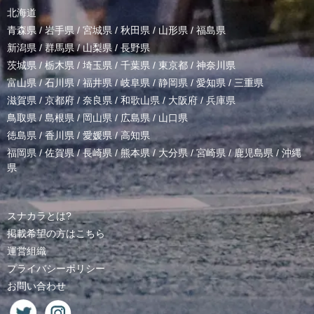
北海道
青森県
/
岩手県
/
宮城県
/
秋田県
/
山形県
/
福島県
新潟県
/
群馬県
/
山梨県
/
長野県
茨城県
/
栃木県
/
埼玉県
/
千葉県
/
東京都
/
神奈川県
富山県
/
石川県
/
福井県
/
岐阜県
/
静岡県
/
愛知県
/
三重県
滋賀県
/
京都府
/
奈良県
/
和歌山県
/
大阪府
/
兵庫県
鳥取県
/
島根県
/
岡山県
/
広島県
/
山口県
徳島県
/
香川県
/
愛媛県
/
高知県
福岡県
/
佐賀県
/
長崎県
/
熊本県
/
大分県
/
宮崎県
/
鹿児島県
/
沖縄
県
スナカラとは?
掲載希望の方はこちら
運営組織
プライバシーポリシー
お問い合わせ