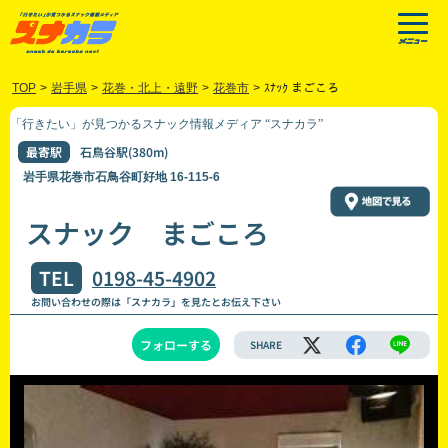
TOP
>
岩手県
>
花巻・北上・遠野
>
花巻市
>
ｽﾅｯｸ まごころ
「行きたい」が見つかるスナック情報メディア “スナカラ”
最寄駅
石鳥谷駅(380m)
岩手県花巻市石鳥谷町好地 16-115-6
スナック まごころ
TEL
0198-45-4902
お問い合わせの際は「スナカラ」を見たとお伝え下さい
フォローする
SHARE