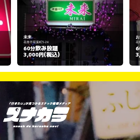
おじょうさん
24
花巻市石鳥谷町好地
み放題
飲み放題
60分
(税込)
(税込)
3,000円