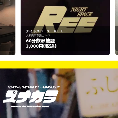
ナイトスペース ＲＥＥ
R
大和高田市築山14-3
橿
飲み放題
60分
1
(税込)
3,000円
3