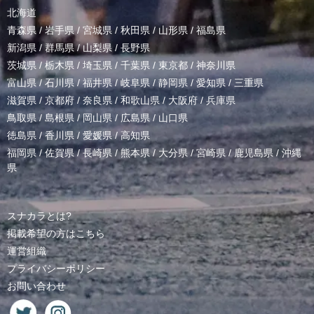
北海道
青森県
/
岩手県
/
宮城県
/
秋田県
/
山形県
/
福島県
新潟県
/
群馬県
/
山梨県
/
長野県
茨城県
/
栃木県
/
埼玉県
/
千葉県
/
東京都
/
神奈川県
富山県
/
石川県
/
福井県
/
岐阜県
/
静岡県
/
愛知県
/
三重県
滋賀県
/
京都府
/
奈良県
/
和歌山県
/
大阪府
/
兵庫県
鳥取県
/
島根県
/
岡山県
/
広島県
/
山口県
徳島県
/
香川県
/
愛媛県
/
高知県
福岡県
/
佐賀県
/
長崎県
/
熊本県
/
大分県
/
宮崎県
/
鹿児島県
/
沖縄
県
スナカラとは?
掲載希望の方はこちら
運営組織
プライバシーポリシー
お問い合わせ