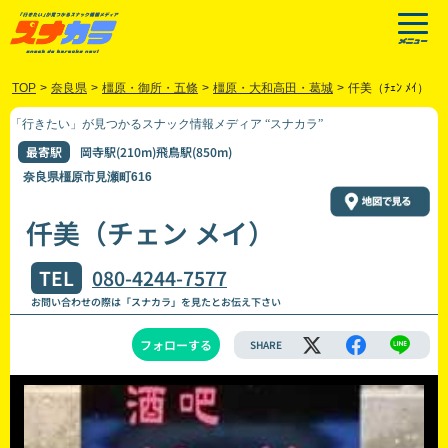
TOP
>
奈良県
>
橿原・御所・五條
>
橿原・大和高田・葛城
>
仟美（ﾁｪﾝ ﾒｲ）
「行きたい」が見つかるスナック情報メディア “スナカラ”
最寄駅
岡寺駅(210m)飛鳥駅(850m)
奈良県橿原市見瀬町616
仟美（チェン メイ）
TEL
080-4244-7577
お問い合わせの際は「スナカラ」を見たとお伝え下さい
フォローする
SHARE