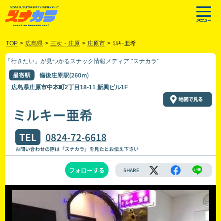
TOP
>
広島県
>
三次・庄原
>
庄原市
>
ﾐﾙｷｰ亜希
「行きたい」が見つかるスナック情報メディア “スナカラ”
最寄駅
備後庄原駅(260m)
広島県庄原市中本町2丁目18-11 新興ビル1F
ミルキー亜希
TEL
0824-72-6618
お問い合わせの際は「スナカラ」を見たとお伝え下さい
フォローする
SHARE