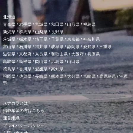
北海道
青森県
/
岩手県
/
宮城県
/
秋田県
/
山形県
/
福島県
新潟県
/
群馬県
/
山梨県
/
長野県
茨城県
/
栃木県
/
埼玉県
/
千葉県
/
東京都
/
神奈川県
富山県
/
石川県
/
福井県
/
岐阜県
/
静岡県
/
愛知県
/
三重県
滋賀県
/
京都府
/
奈良県
/
和歌山県
/
大阪府
/
兵庫県
鳥取県
/
島根県
/
岡山県
/
広島県
/
山口県
徳島県
/
香川県
/
愛媛県
/
高知県
福岡県
/
佐賀県
/
長崎県
/
熊本県
/
大分県
/
宮崎県
/
鹿児島県
/
沖縄
県
スナカラとは?
掲載希望の方はこちら
運営組織
プライバシーポリシー
お問い合わせ