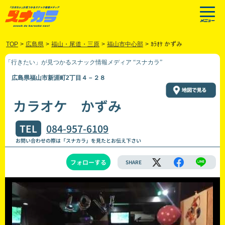
TOP
>
広島県
>
福山・尾道・三原
>
福山市中心部
>
ｶﾗｵｹ かずみ
「行きたい」が見つかるスナック情報メディア “スナカラ”
広島県福山市新涯町2丁目４－２８
カラオケ かずみ
TEL
084-957-6109
お問い合わせの際は「スナカラ」を見たとお伝え下さい
フォローする
SHARE