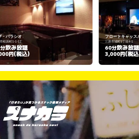
フロートキャッスル
三原市城町1丁目4-1
福
飲み放題
60分
(税込)
3,000円