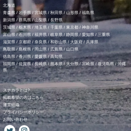
北海道
青森県
/
岩手県
/
宮城県
/
秋田県
/
山形県
/
福島県
新潟県
/
群馬県
/
山梨県
/
長野県
茨城県
/
栃木県
/
埼玉県
/
千葉県
/
東京都
/
神奈川県
富山県
/
石川県
/
福井県
/
岐阜県
/
静岡県
/
愛知県
/
三重県
滋賀県
/
京都府
/
奈良県
/
和歌山県
/
大阪府
/
兵庫県
鳥取県
/
島根県
/
岡山県
/
広島県
/
山口県
徳島県
/
香川県
/
愛媛県
/
高知県
福岡県
/
佐賀県
/
長崎県
/
熊本県
/
大分県
/
宮崎県
/
鹿児島県
/
沖縄
県
スナカラとは?
掲載希望の方はこちら
運営組織
プライバシーポリシー
お問い合わせ