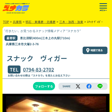
TOP
>
兵庫県
>
明石・東播磨・北播磨
>
三木・加西・加東
>
ｽﾅｯｸ ｳﾞｨｶﾞｰ
「行きたい」が見つかるスナック情報メディア “スナカラ”
最寄駅
恵比須駅(400m)三木上の丸駅(710m)
兵庫県三木市大塚2-3-76
スナック ヴィガー
TEL
0794-83-2702
お問い合わせの際は「スナカラ」を見たとお伝え下さい
フォローする
SHARE