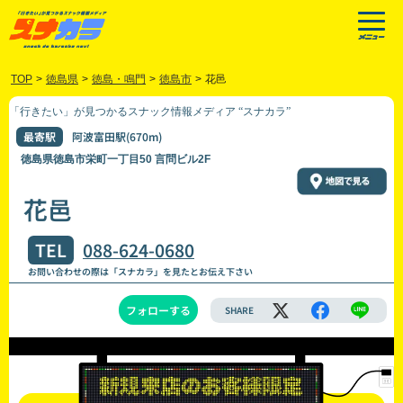
TOP
>
徳島県
>
徳島・鳴門
>
徳島市
>
花邑
「行きたい」が見つかるスナック情報メディア “スナカラ”
最寄駅
阿波富田駅(670m)
徳島県徳島市栄町一丁目50 言問ビル2F
花邑
TEL
088-624-0680
お問い合わせの際は「スナカラ」を見たとお伝え下さい
フォローする
SHARE