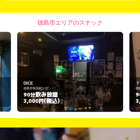
徳島市エリアのスナック
Ｔｒｉｅｄ Ｚｏｎｅ（トライド ゾーン
徳島市紺屋町7
飲み放題
90分
(税込)
3,000円