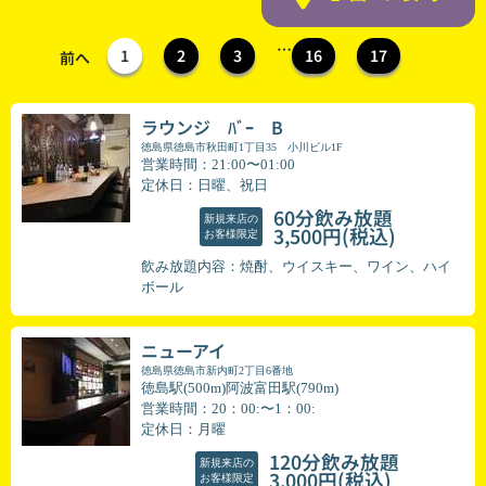
…
1
2
3
16
17
前へ
ラウンジ ﾊﾞｰ B
徳島県徳島市秋田町1丁目35 小川ビル1F
営業時間：21:00〜01:00
定休日：日曜、祝日
60分飲み放題
新規来店の
(税込)
3,500円
お客様限定
飲み放題内容：焼酎、ウイスキー、ワイン、ハイ
ボール
ニューアイ
徳島県徳島市新内町2丁目6番地
徳島駅(500m)阿波富田駅(790m)
営業時間：20：00:〜1：00:
定休日：月曜
120分飲み放題
新規来店の
(税込)
3,000円
お客様限定