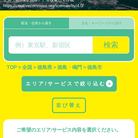
https://creativecommons.org/licenses/by/4.0/
駅名・住所から探す
店名・キーワードから探す
検索
TOP
>
全国
>
徳島県
>
徳島・鳴門
>
徳島市
エリア/サービスで絞り込む
＋
並び替え
ご希望のエリア/サービス内容を選択ください。