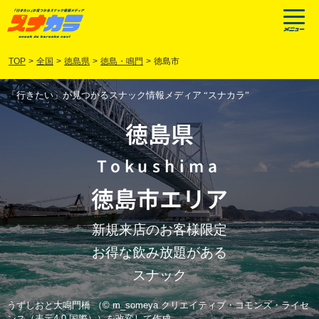
TOP
>
全国
>
徳島県
>
徳島・鳴門
>
徳島市
「行きたい」が見つかるスナック情報メディア “スナカラ”
徳島県
Tokushima
徳島市
エリア
新規来店のお客様限定
お得な飲み放題がある
スナック
うずしおと大鳴門橋 （© m_someya クリエイティブ・コモンズ・ライセ
ンス（表示4.0 国際））を改変して作成