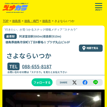
TOP
>
徳島県
>
徳島・鳴門
>
徳島市
>
さよならいつか
「行きたい」が見つかるスナック情報メディア “スナカラ”
最寄駅
阿波富田駅(660m)徳島駅(910m)
徳島県徳島市栄町1丁目8番地-1 プラザ丸山ビル1F
さよならいつか
TEL
088-655-8187
お問い合わせの際は「スナカラ」を見たとお伝え下さい
フォローする
SHARE