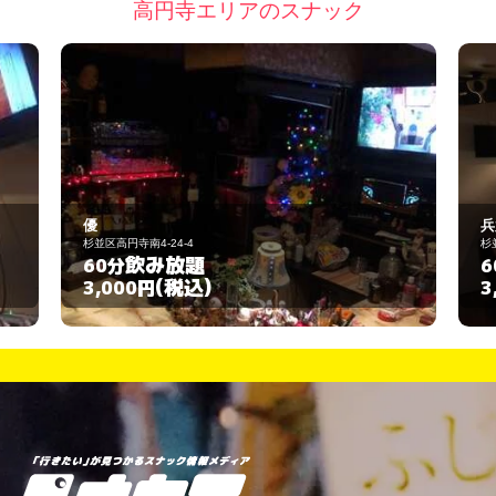
高円寺エリアのスナック
兵六玉
杉並区松ノ木1-12-26
飲み放題
60分
(税込)
3,000円