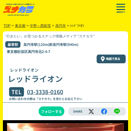
TOP
>
東京都
>
中野～西荻窪
>
高円寺
>
ﾚｯﾄﾞﾗｲｵﾝ
「行きたい」が見つかるスナック情報メディア “スナカラ”
最寄駅
高円寺駅(120m)新高円寺駅(940m)
東京都杉並区高円寺北2-4-7
レッドライオン
レッドライオン
TEL
03-3338-0160
お問い合わせの際は「スナカラ」を見たとお伝え下さい
フォローする
SHARE