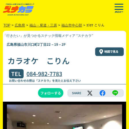
TOP
>
広島県
>
福山・尾道・三原
>
福山市中心部
>
ｶﾗｵｹ こりん
「行きたい」が見つかるスナック情報メディア “スナカラ”
広島県福山市川口町2丁目22－19－2F
カラオケ こりん
TEL
084-982-7783
お問い合わせの際は「スナカラ」を見たとお伝え下さい
フォローする
SHARE