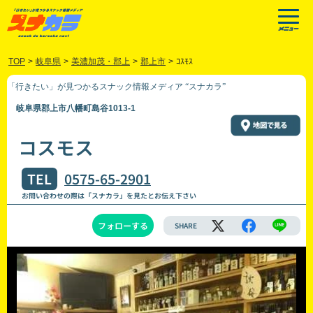
TOP
>
岐阜県
>
美濃加茂・郡上
>
郡上市
>
ｺｽﾓｽ
「行きたい」が見つかるスナック情報メディア “スナカラ”
岐阜県郡上市八幡町島谷1013-1
コスモス
TEL
0575-65-2901
お問い合わせの際は「スナカラ」を見たとお伝え下さい
フォローする
SHARE