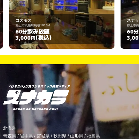
スナック RUI
郡上市白鳥町白鳥979
飲み放題
60分
(税込)
3,000円
北海道
青森県
/
岩手県
/
宮城県
/
秋田県
/
山形県
/
福島県