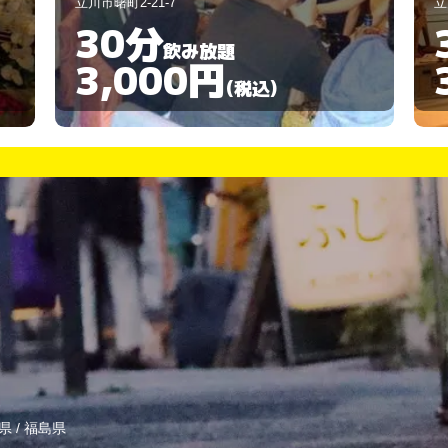
立川市曙町2-22-3
立
30分
飲み放題
3,000円
(税込)
県
/
福島県