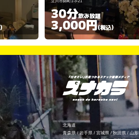
立川市曙町2-21-7
30分
飲み放題
3,000円
)
(税込)
北海道
青森県
/
岩手県
/
宮城県
/
秋田県
/
山形