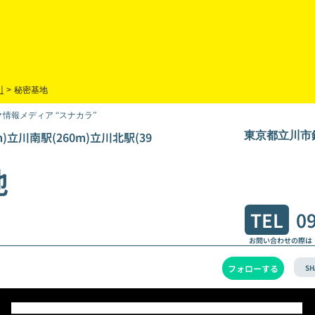
川
>
秘密基地
情報メディア “スナカラ”
m)立川南駅(260m)立川北駅(39
東京都立川市錦
地
TEL
0
お問い合わせの際は
SH
フォローする