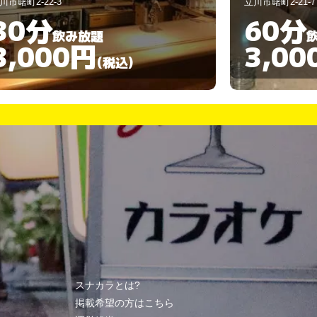
川市曙町2-21-7
立川市錦町1-3-21
60分
30分
飲み放題
3,000円
3,00
(税込)
スナカラとは?
掲載希望の方はこちら