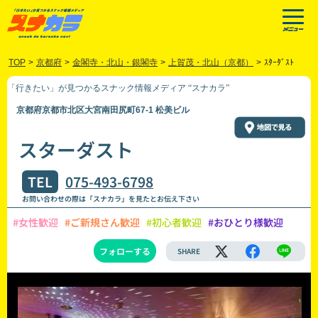
TOP
>
京都府
>
金閣寺・北山・銀閣寺
>
上賀茂・北山（京都）
>
ｽﾀｰﾀﾞｽﾄ
「行きたい」が見つかるスナック情報メディア “スナカラ”
京都府京都市北区大宮南田尻町67-1 松美ビル
スターダスト
TEL
075-493-6798
お問い合わせの際は「スナカラ」を見たとお伝え下さい
#女性歓迎
#ご新規さん歓迎
#初心者歓迎
#おひとり様歓迎
フォローする
SHARE