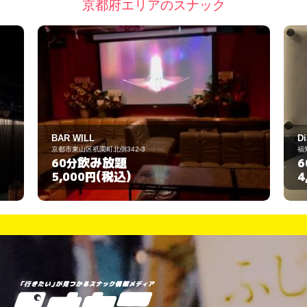
京都府エリアのスナック
BAR WILL
Dian
京都市東山区祇園町北側342-3
福知山市篠尾新町1-1
飲み放題
飲み放
60分
60分
(税込)
(税
5,000円
4,000円